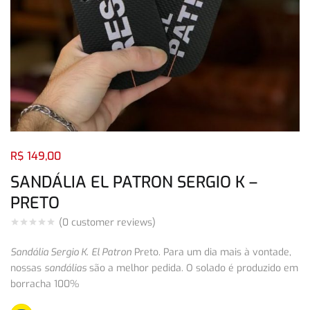
Login com
Facebook
Login com
Google
Login com
Facebook
Login com
Google
R$
149,00
SANDÁLIA EL PATRON SERGIO K –
PRETO
(
0
customer reviews)
Sandália Sergio K
.
El Patron
Preto. Para um dia mais à vontade,
nossas
sandálias
são a melhor pedida. O solado é produzido em
borracha 100%