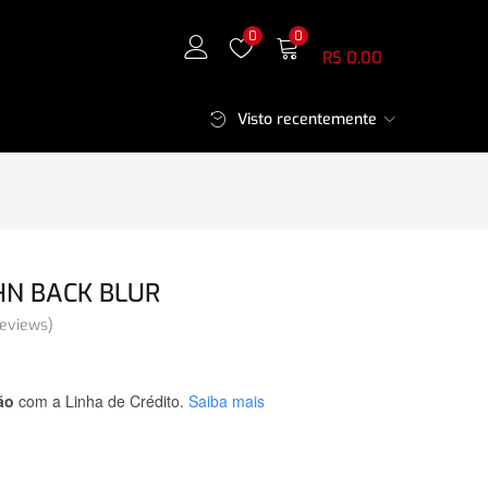
Meu Carrinho
0
0
R$
0,00
Visto recentemente
HN BACK BLUR
eviews)
ão
com a Linha de Crédito.
Saiba mais