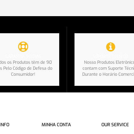
SUPORTE TÉCNICO
GARANTIA 90 DIAS
Nosso Produtos Eletrônic
dos os Produtos têm de 90
contam com Suporte Técn
s Pelo Código de Defesa do
Durante o Horário Comerci
Consumidor!
INFO
MINHA CONTA
OUR SERVICE