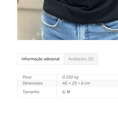
Informação adicional
Avaliações (0)
Peso
0,330 kg
Dimensões
40 × 25 × 6 cm
Tamanho
G
,
M