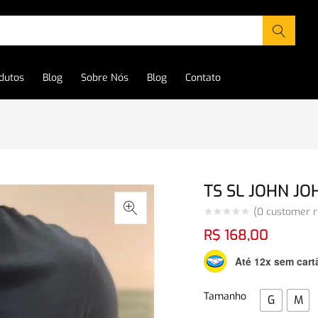
dutos
Blog
Sobre Nós
Blog
Contato
TS SL JOHN JO
(
0
customer r
R$
168,00
Até 12x sem cart
Tamanho
G
M