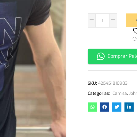
Comprar Pel
SKU:
425451810903
Categorias:
Camisa
,
Joh