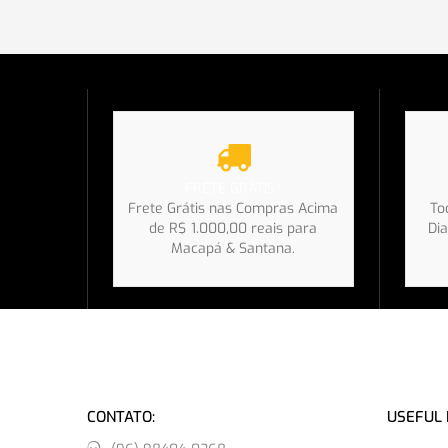
FRETE GRÁTIS*
Frete Grátis nas Compras Acima
To
de R$ 1.000,00 reais para
Dia
Macapá & Santana.
CONTATO:
USEFUL 