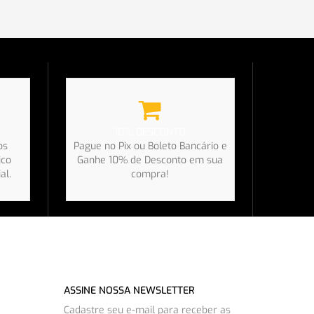
10% DESCONTO
os
Pague no Pix ou Boleto Bancário e
ico
Ganhe 10% de Desconto em sua
al.
compra!
ASSINE NOSSA NEWSLETTER
Cadastre seu e-mail para receber as