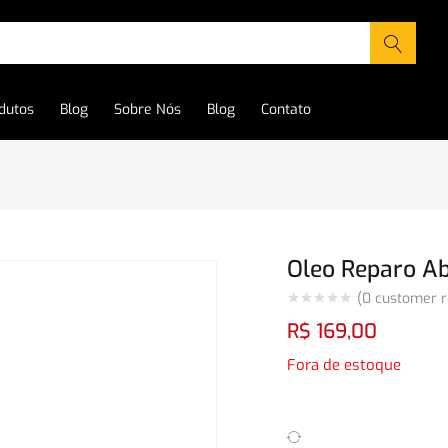
dutos
Blog
Sobre Nós
Blog
Contato
Oleo Reparo A
(
0
customer r
R$
169,00
Fora de estoque
Comparar