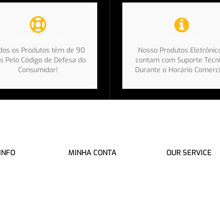
SUPORTE TÉCNICO
GARANTIA 90 DIAS
Nosso Produtos Eletrônic
dos os Produtos têm de 90
contam com Suporte Técn
s Pelo Código de Defesa do
Durante o Horário Comerci
Consumidor!
INFO
MINHA CONTA
OUR SERVICE