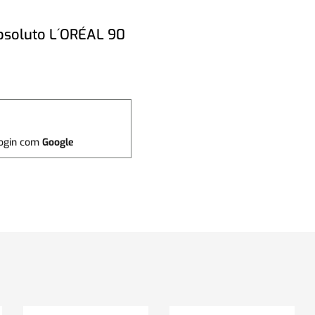
Absoluto L´ORÉAL 90
ogin com
Google