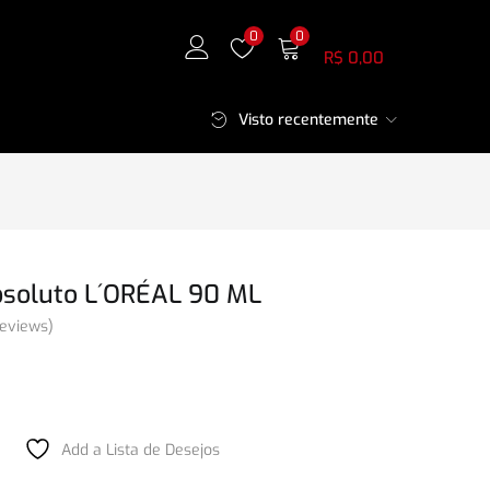
Meu Carrinho
0
0
R$
0,00
Visto recentemente
bsoluto L´ORÉAL 90 ML
eviews)
Add a Lista de Desejos