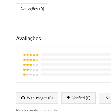
Avaliações (0)
Avaliações
Avaliação
5
de 5
Avaliação
4
de 5
Avaliação
3
de
Avaliação
5
2
Avaliação
de
1
5
de
5
With images (
0
)
Verified (
0
)
All
Não há avaliações ainda.