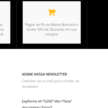
10% DESCONTO
os
Pague no Pix ou Boleto Bancário e
ico
Ganhe 10% de Desconto em sua
al.
compra!
ASSINE NOSSA NEWSLETTER
Cadastre seu e-mail para receber as
novidades.
[wpforms id="5250" title="false"
description="false"]