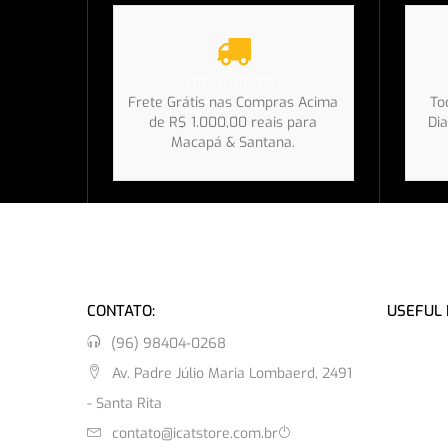
FRETE GRÁTIS*
Frete Grátis nas Compras Acima
To
de R$ 1.000,00 reais para
Dia
Macapá & Santana.
CONTATO:
USEFUL 
(96) 98404-0268
Av. Padre Júlio Maria Lombaerd, 2491
- Santa Rita
contato@icatstore.com.br