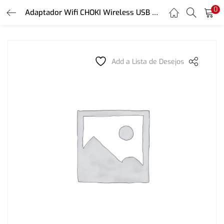
0
LOGIN
Adaptador Wifi CHOKI Wireless USB Nano
REGISTER
Enter your username and password to login.
Add a Lista de Desejos
Remember me
Login
Lost password?
Or login with