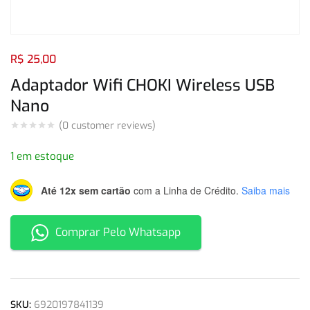
Login com
Facebook
Login com
Google
R$
25,00
Adaptador Wifi CHOKI Wireless USB
Nano
(
0
customer reviews)
Login com
Facebook
Login com
Google
1 em estoque
Até 12x sem cartão
com a Linha de Crédito.
Saiba mais
Comprar Pelo Whatsapp
SKU:
6920197841139