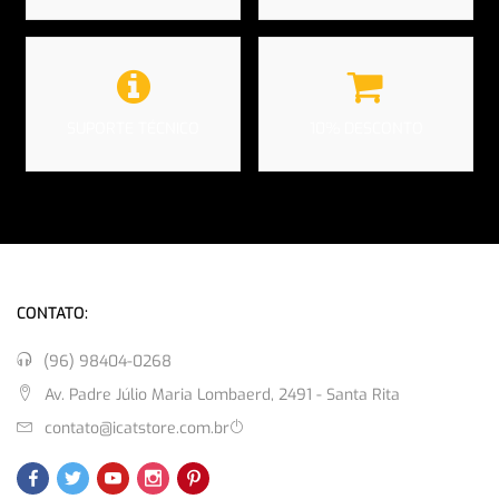
SUPORTE TÉCNICO
10% DESCONTO
CONTATO:
(96) 98404-0268
Av. Padre Júlio Maria Lombaerd, 2491 - Santa Rita
contato@icatstore.com.br