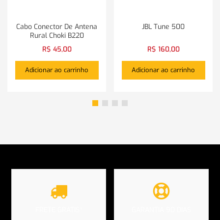
Cabo Conector De Antena
JBL Tune 500
Rural Choki B220
R$
45,00
R$
160,00
Adicionar ao carrinho
Adicionar ao carrinho
FRETE GRÁTIS*
GARANTIA 90 DIAS