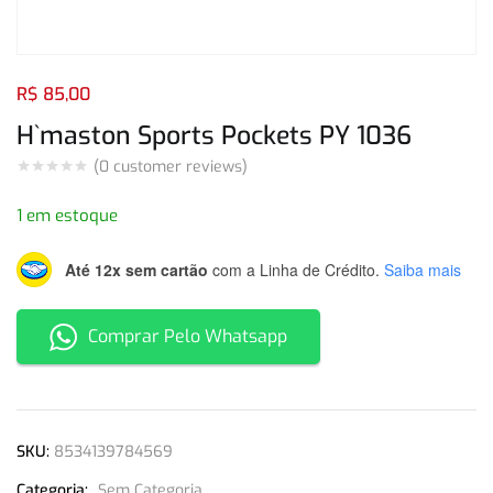
Login com
Facebook
Login com
Google
R$
85,00
H`maston Sports Pockets PY 1036
(
0
customer reviews)
Login com
Facebook
Login com
Google
1 em estoque
Até 12x sem cartão
com a Linha de Crédito.
Saiba mais
Comprar Pelo Whatsapp
SKU:
8534139784569
Categoria:
Sem Categoria