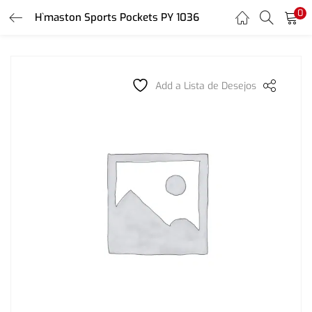
0
H`maston Sports Pockets PY 1036
LOGIN
REGISTER
Enter your username and password to login.
Add a Lista de Desejos
Remember me
Login
Lost password?
Or login with