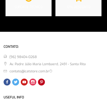
SUPORTE TÉCNICO
10% DESCONTO
CONTATO:
(96) 98404-0268
Av. Padre Júlio Maria Lombaerd, 2491 - Santa Rita
contato@icatstore.com.br
USEFUL INFO