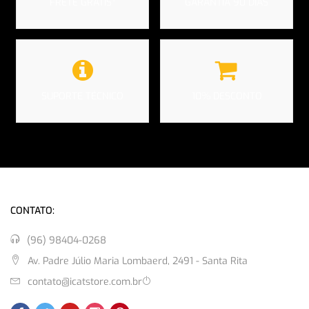
FRETE GRÁTIS*
GARANTIA 90 DIAS
SUPORTE TÉCNICO
10% DESCONTO
CONTATO:
(96) 98404-0268
Av. Padre Júlio Maria Lombaerd, 2491 - Santa Rita
contato@icatstore.com.br