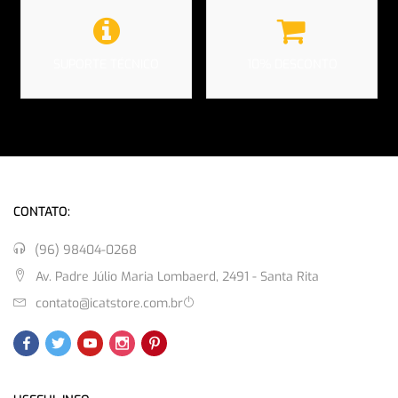
SUPORTE TÉCNICO
10% DESCONTO
CONTATO:
(96) 98404-0268
Av. Padre Júlio Maria Lombaerd, 2491 - Santa Rita
contato@icatstore.com.br