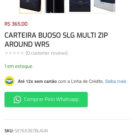
Login com
Facebook
Login com
Google
R$
365,00
CARTEIRA BUOSO SLG MULTI ZIP
AROUND WRS
(
0
customer reviews)
Login com
Facebook
Login com
Google
1 em estoque
Até 12x sem cartão
com a Linha de Crédito.
Saiba mais
Comprar Pelo Whatsapp
SKU:
SE765367BLAUN