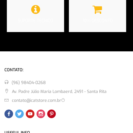
SUPORTE TÉCNICO
10% DESCONTO
CONTATO:
(96) 98404-0268
Av. Padre Júlio Maria Lombaerd, 2491 - Santa Rita
contato@icatstore.com.br
USEFUL INFO