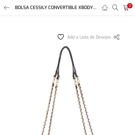
0
LOGIN
REGISTER
BOLSA CESSILY CONVERTIBLE XBODY FLAP
Enter your username and password to login.
Add a Lista de Desejos
Remember me
Login
Lost password?
Or login with