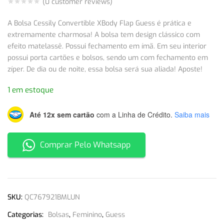
(
0
customer reviews)
A Bolsa Cessily Convertible XBody Flap Guess é prática e
extremamente charmosa! A bolsa tem design clássico com
efeito matelassê. Possui fechamento em ímã. Em seu interior
possui porta cartões e bolsos, sendo um com fechamento em
zíper. De dia ou de noite, essa bolsa será sua aliada! Aposte!
1 em estoque
Até 12x sem cartão
com a Linha de Crédito.
Saiba mais
Comprar Pelo Whatsapp
SKU:
QC767921BMLUN
Categorias:
Bolsas
,
Feminino
,
Guess