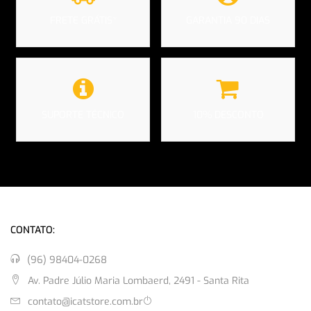
FRETE GRÁTIS*
GARANTIA 90 DIAS
SUPORTE TÉCNICO
10% DESCONTO
CONTATO:
(96) 98404-0268
Av. Padre Júlio Maria Lombaerd, 2491 - Santa Rita
contato@icatstore.com.br