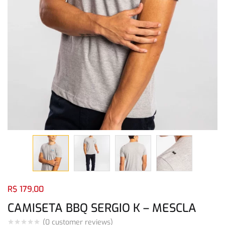
Login com
Facebook
Login com
Google
Login com
Facebook
Login com
Google
R$
179,00
CAMISETA BBQ SERGIO K – MESCLA
(
0
customer reviews)