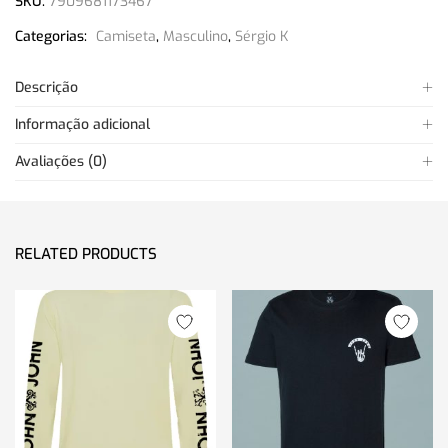
SKU:
7909681173467
Categorias:
Camiseta
,
Masculino
,
Sérgio K
Descrição
Informação adicional
Avaliações (0)
RELATED PRODUCTS