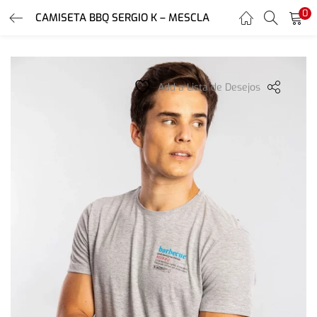
0
CAMISETA BBQ SERGIO K – MESCLA
LOGIN
REGISTER
Enter your username and password to login.
Add a Lista de Desejos
Remember me
Login
Lost password?
Or login with