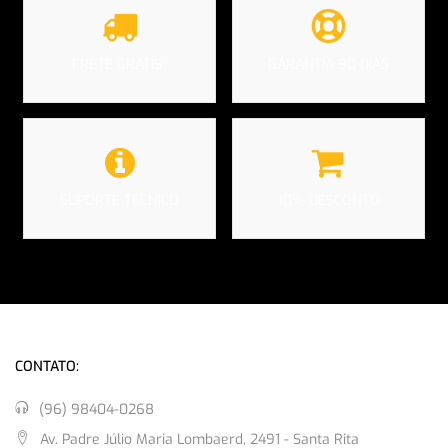
FRETE GRÁTIS*
GARANTIA 90 DIAS
SUPORTE TÉCNICO
10% DESCONTO
CONTATO:
(96) 98404-0268
Av. Padre Júlio Maria Lombaerd, 2491 - Santa Rita