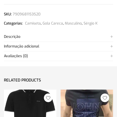
SKU:
7909681153520
Categorias:
Camiseta
,
Gola Careca
,
Masculino
,
Sérgio K
Descrição
Informação adicional
Avaliações (0)
RELATED PRODUCTS