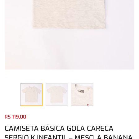
Login com
Facebook
Login com
Google
Login com
Facebook
Login com
Google
R$
119,00
CAMISETA BÁSICA GOLA CARECA
SERGIO K INFANTIL – MESCLA BANANA