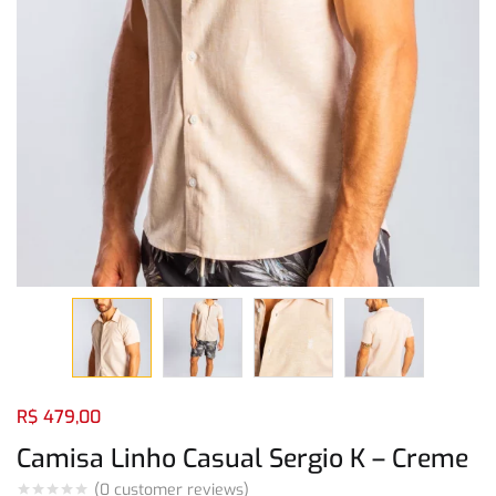
Login com
Facebook
Login com
Google
Login com
Facebook
Login com
Google
R$
479,00
Camisa Linho Casual Sergio K – Creme
(
0
customer reviews)