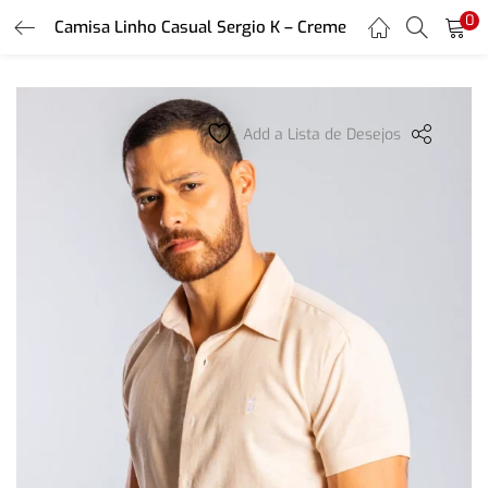
0
Camisa Linho Casual Sergio K – Creme
LOGIN
REGISTER
Enter your username and password to login.
Add a Lista de Desejos
Remember me
Login
Lost password?
Or login with