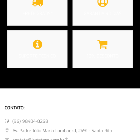
FRETE GRÁTIS*
GARANTIA 90 DIAS
SUPORTE TÉCNICO
10% DESCONTO
CONTATO:
(96) 98404-0268
Av. Padre Júlio Maria Lombaerd, 2491 - Santa Rita