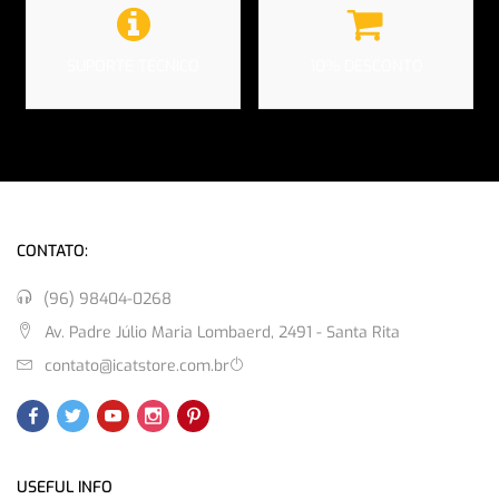
SUPORTE TÉCNICO
10% DESCONTO
CONTATO:
(96) 98404-0268
Av. Padre Júlio Maria Lombaerd, 2491 - Santa Rita
contato@icatstore.com.br
USEFUL INFO