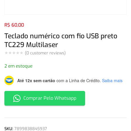
Login com
Facebook
Login com
Google
R$
60,00
Teclado numérico com fio USB preto
TC229 Multilaser
(
0
customer reviews)
Login com
Facebook
Login com
Google
2 em estoque
Até 12x sem cartão
com a Linha de Crédito.
Saiba mais
Comprar Pelo Whatsapp
SKU:
7899838845937