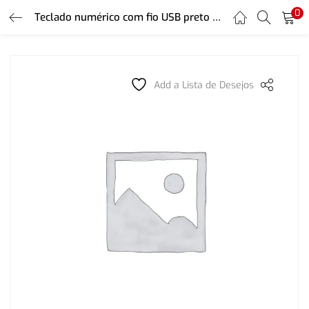
0
LOGIN
REGISTER
Teclado numérico com fio USB preto TC229 Multilaser
Enter your username and password to login.
Add a Lista de Desejos
Remember me
Login
Lost password?
Or login with