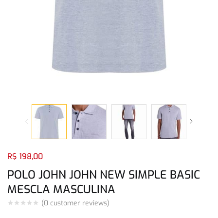
Login com
Facebook
Login com
Google
Login com
Facebook
Login com
Google
R$
198,00
POLO JOHN JOHN NEW SIMPLE BASIC
MESCLA MASCULINA
(
0
customer reviews)