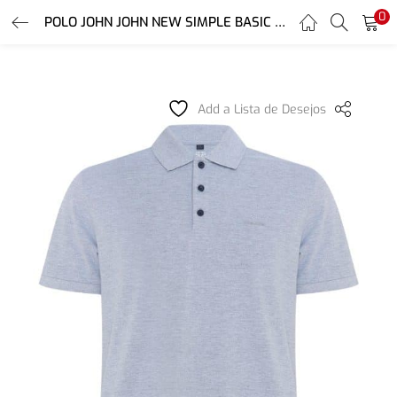
0
LOGIN
REGISTER
POLO JOHN JOHN NEW SIMPLE BASIC MESCLA MASCULINA
Enter your username and password to login.
Add a Lista de Desejos
Remember me
Login
Lost password?
Or login with