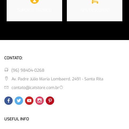
SUPORTE TÉCNICO
10% DESCONTO
CONTATO:
(96) 98404-0268
Av. Padre Júlio Maria Lombaerd, 2491 - Santa Rita
contato@icatstore.com.br
USEFUL INFO