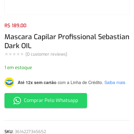
Login com
Facebook
Login com
Google
R$
189,00
Mascara Capilar Profissional Sebastian
Dark OIL
(
0
customer reviews)
Login com
Facebook
Login com
Google
1 em estoque
Até 12x sem cartão
com a Linha de Crédito.
Saiba mais
Comprar Pelo Whatsapp
SKU:
3614227345652