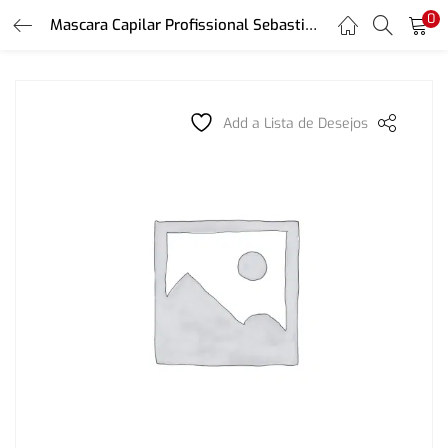
0
LOGIN
Mascara Capilar Profissional Sebastian Dark OIL
REGISTER
Enter your username and password to login.
Add a Lista de Desejos
Remember me
Login
Lost password?
Or login with