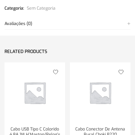
Categoria:
Sem Categoria
Avaliações (0)
RELATED PRODUCTS
Cabo USB Tipo C Colorido
Cabo Conector De Antena
4.8A 1M H’Maston/Relog’s
Rural Choki B220