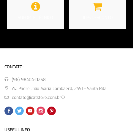
SUPORTE TÉCNICO
10% DESCONTO
CONTATO:
(96) 98404-0268
Av. Padre Júlio Maria Lombaerd, 2491 - Santa Rita
contato@icatstore.com.br
USEFUL INFO