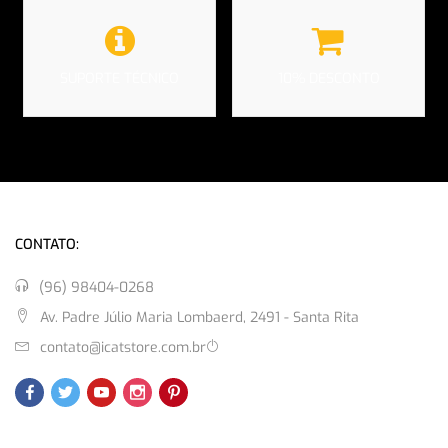
SUPORTE TÉCNICO
10% DESCONTO
CONTATO:
(96) 98404-0268
Av. Padre Júlio Maria Lombaerd, 2491 - Santa Rita
contato@icatstore.com.br