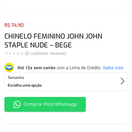
Login com
Facebook
Login com
Google
R$
74,90
CHINELO FEMININO JOHN JOHN
STAPLE NUDE – BEGE
(
0
customer reviews)
Login com
Facebook
Login com
Google
Até 12x sem cartão
com a Linha de Crédito.
Saiba mais
Tamanho
Escolha uma opção
Comprar Pelo Whatsapp