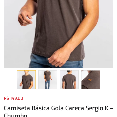
Login com
Facebook
Login com
Google
Login com
Facebook
Login com
Google
R$
149,00
Camiseta Básica Gola Careca Sergio K –
Chumbo