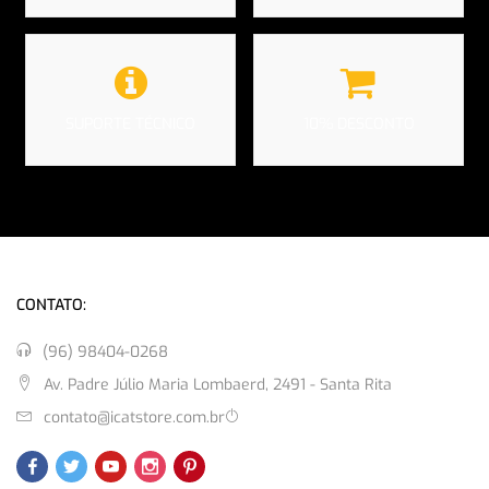
SUPORTE TÉCNICO
10% DESCONTO
CONTATO:
(96) 98404-0268
Av. Padre Júlio Maria Lombaerd, 2491 - Santa Rita
contato@icatstore.com.br