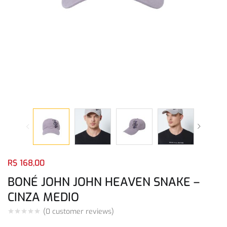
Login com
Facebook
Login com
Google
Login com
Facebook
Login com
Google
R$
168,00
BONÉ JOHN JOHN HEAVEN SNAKE –
CINZA MEDIO
(
0
customer reviews)