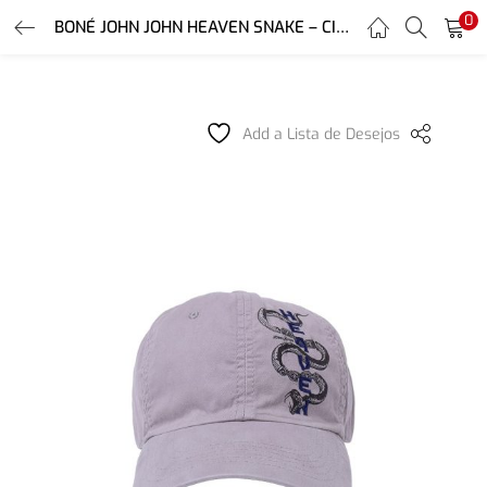
0
LOGIN
REGISTER
BONÉ JOHN JOHN HEAVEN SNAKE – CINZA MEDIO
Enter your username and password to login.
Add a Lista de Desejos
Remember me
Login
Lost password?
Or login with