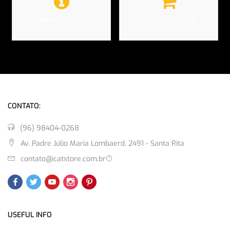
SUPORTE TÉCNICO
10% DESCONTO
CONTATO:
(96) 98404-0268
Av. Padre Júlio Maria Lombaerd, 2491 - Santa Rita
contato@icatstore.com.br
USEFUL INFO