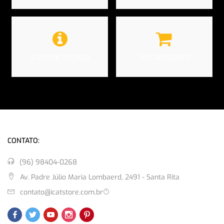
SUPORTE TÉCNICO
10% DESCONTO
CONTATO:
(96) 98404-0268
Av. Padre Júlio Maria Lombaerd, 2491 - Santa Rita
contato@icatstore.com.br