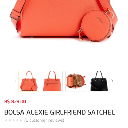
Login com
Facebook
Login com
Google
Login com
Facebook
Login com
Google
R$
829,00
BOLSA ALEXIE GIRLFRIEND SATCHEL
(
0
customer reviews)