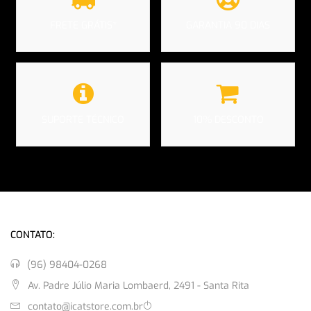
FRETE GRÁTIS*
GARANTIA 90 DIAS
SUPORTE TÉCNICO
10% DESCONTO
CONTATO:
(96) 98404-0268
Av. Padre Júlio Maria Lombaerd, 2491 - Santa Rita
contato@icatstore.com.br