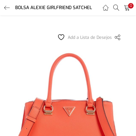
0
BOLSA ALEXIE GIRLFRIEND SATCHEL
LOGIN
REGISTER
Enter your username and password to login.
Add a Lista de Desejos
Remember me
Login
Lost password?
Or login with