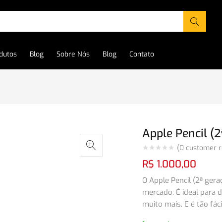
dutos
Blog
Sobre Nós
Blog
Contato
Apple Pencil (2
(
0
customer r
R$
1.000,00
O Apple Pencil (2ª ger
mercado. É ideal para d
muito mais. E é tão fác