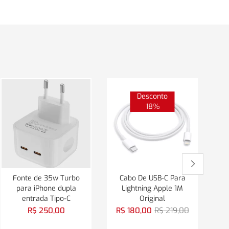
Desconto
18%
Fonte de 35w Turbo
Cabo De USB-C Para
para iPhone dupla
Lightning Apple 1M
entrada Tipo-C
Original
i
R$
250,00
R$
180,00
R$
219,00