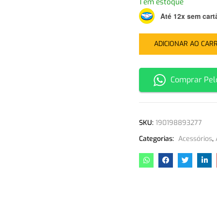
1 em estoque
Até 12x sem cart
ADICIONAR AO CAR
Comprar Pel
SKU:
190198893277
Categorias:
Acessórios
,