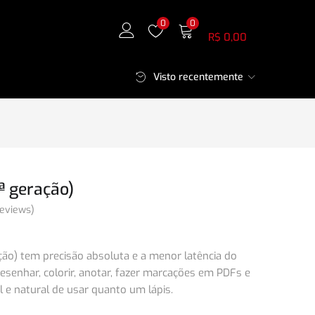
Meu Carrinho
0
0
R$
0,00
Visto recentemente
ª geração)
eviews)
ação) tem precisão absoluta e a menor latência do
esenhar, colorir, anotar, fazer marcações em PDFs e
il e natural de usar quanto um lápis.