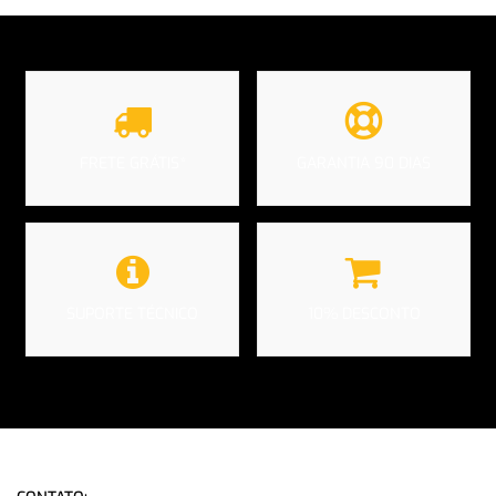
Login com
Facebook
Login com
Google
FRETE GRÁTIS*
GARANTIA 90 DIAS
Login com
Facebook
Login com
Google
SUPORTE TÉCNICO
10% DESCONTO