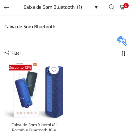
0
LOGIN
REGISTER
Caixa de Som Bluetooth
Enter your username and password to login.
Filter
Promoção
(40)
Desconto 10%
Remember me
Login
Lost password?
Or login with
Caixa de Som Xiaomi Mi
Portable Bluetooth 16w