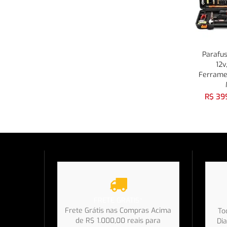
Parafus
12v
Ferrame
R$
399
FRETE GRÁTIS*
Frete Grátis nas Compras Acima
To
de R$ 1.000,00 reais para
Dia