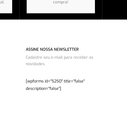
al.
compra!
ASSINE NOSSA NEWSLETTER
Cadastre seu e-mail para receber as
novidades.
[wpforms id="5250" title="false"
description="false"]