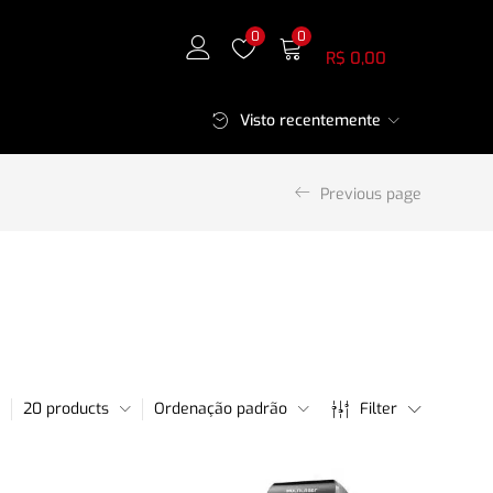
Meu Carrinho
0
0
R$
0,00
Visto recentemente
Previous page
20 products
Ordenação padrão
Filter