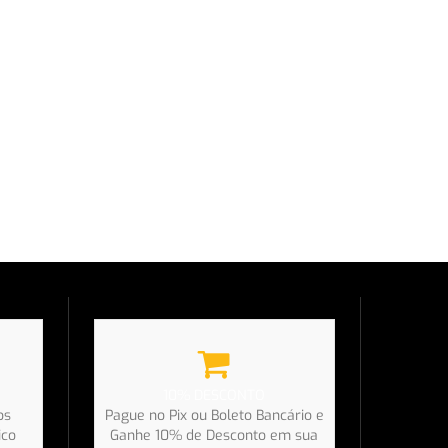
10% DESCONTO
os
Pague no Pix ou Boleto Bancário e
ico
Ganhe 10% de Desconto em sua