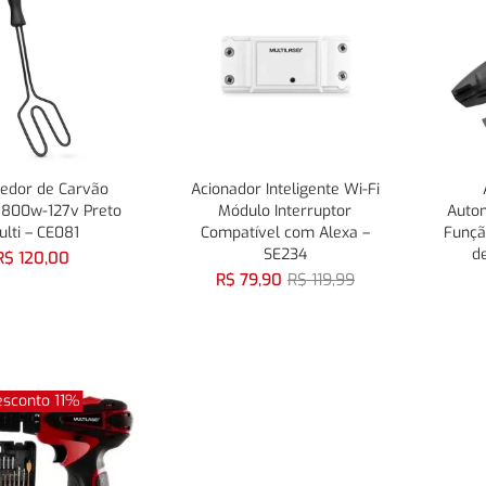
rias
rias
edor de Carvão
Acionador Inteligente Wi-Fi
o 800w-127v Preto
Módulo Interruptor
Auto
lti – CE081
Compatível com Alexa –
Funçã
SE234
de
R$
120,00
R$
79,90
R$
119,99
esconto 11%