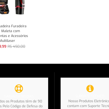
adeira Furadeira
, Maleta com
ntas e Acessórios
Multilaser
,99
R$
450,00
SUPORTE TÉCNICO
GARANTIA 90 DIAS
Nosso Produtos Eletrônic
dos os Produtos têm de 90
contam com Suporte Técn
s Pelo Código de Defesa do