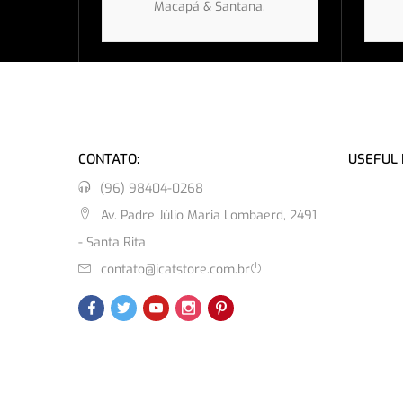
Macapá & Santana.
CONTATO:
USEFUL 
(96) 98404-0268
Av. Padre Júlio Maria Lombaerd, 2491
- Santa Rita
contato@icatstore.com.br