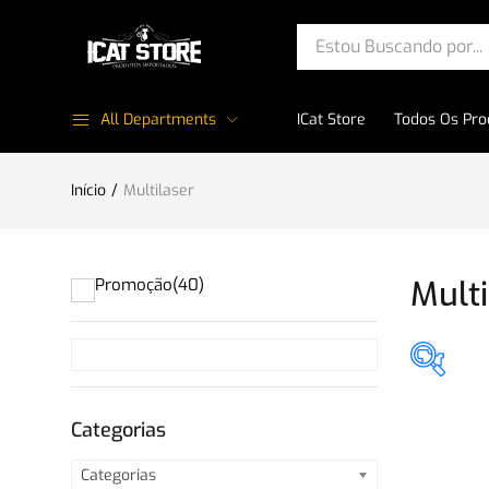
All Departments
ICat Store
Todos Os Pro
Início
Multilaser
Multi
Promoção
(40)
Pro
Categorias
Categorias