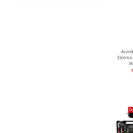
Catego
Catego
Acend
Elétric
Mu
D