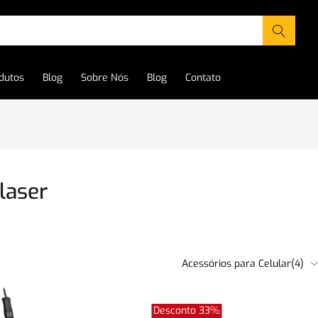
dutos
Blog
Sobre Nós
Blog
Contato
laser
Acessórios para Celular(4)
moção
(40)
Desconto 33%