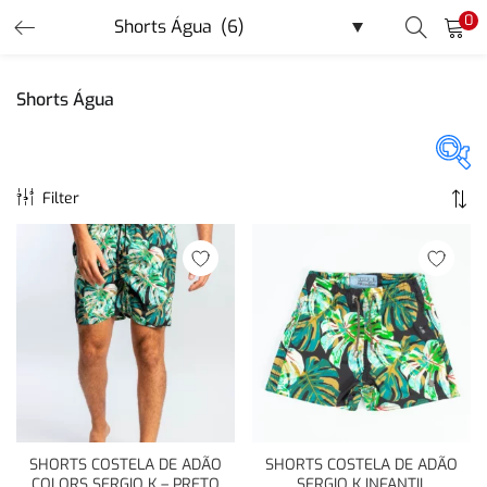
0
LOGIN
REGISTER
Shorts Água
Enter your username and password to login.
Filter
Promoção
(40)
Remember me
Login
Lost password?
Or login with
SHORTS COSTELA DE ADÃO
SHORTS COSTELA DE ADÃO
COLORS SERGIO K – PRETO
SERGIO K INFANTIL