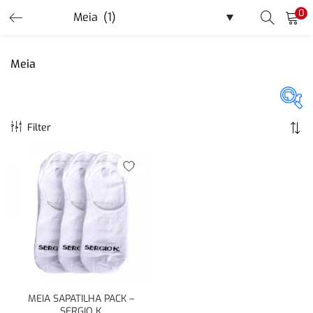
0
LOGIN
REGISTER
Meia
Enter your username and password to login.
Filter
Promoção
(40)
Remember me
Login
Lost password?
Or login with
MEIA SAPATILHA PACK –
SERGIO K