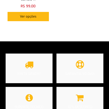
R$
99,00
Ver opções
Login com
Facebook
Login com
Google
Login com
Facebook
Login com
Google
FRETE GRÁTIS*
GARANTIA 90 DIAS
SUPORTE TÉCNICO
10% DESCONTO