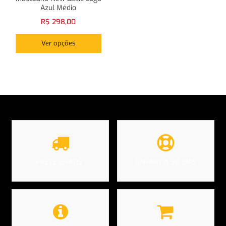
Azul Médio
R$
298,00
Login com
Facebook
Login com
Google
Ver opções
Login com
Facebook
Login com
Google
FRETE GRÁTIS*
GARANTIA 90 DIAS