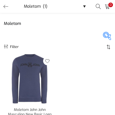
0
LOGIN
REGISTER
Moletom
Enter your username and password to login.
Filter
Promoção
(40)
Remember me
Login
Lost password?
Or login with
Moletom John John
Masculino New Basic Logo