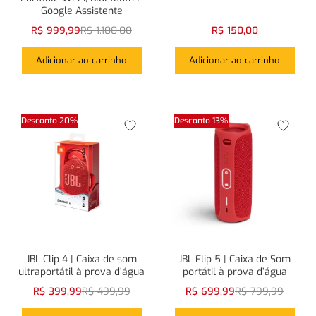
Google Assistente
R$
999,99
R$
1.100,00
R$
150,00
Login com
Facebook
Login com
Google
Adicionar ao carrinho
Adicionar ao carrinho
Desconto 20%
Desconto 13%
Login com
Facebook
Login com
Google
JBL Clip 4 | Caixa de som
JBL Flip 5 | Caixa de Som
ultraportátil à prova d’água
portátil à prova d’água
R$
399,99
R$
499,99
R$
699,99
R$
799,99