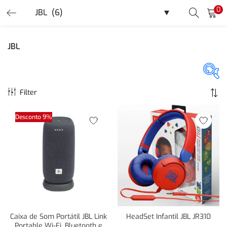
0
LOGIN
REGISTER
JBL
Enter your username and password to login.
Filter
Promoção
(40)
Desconto 9%
Remember me
Login
Categorias
Lost password?
Categorias
Or login with
Caixa de Som Portátil JBL Link
HeadSet Infantil JBL JR310
Portable Wi-Fi, Bluetooth e