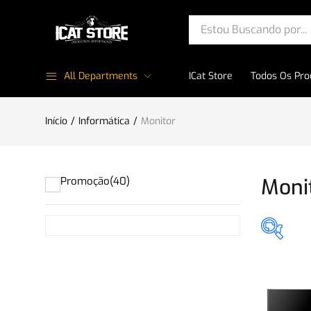
All Departments
ICat Store
Todos Os Pro
Início
Informática
Monitor
Moni
Promoção
(40)
Pro