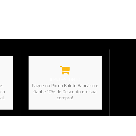
10% DESCONTO
os
Pague no Pix ou Boleto Bancário e
ico
Ganhe 10% de Desconto em sua
al.
compra!