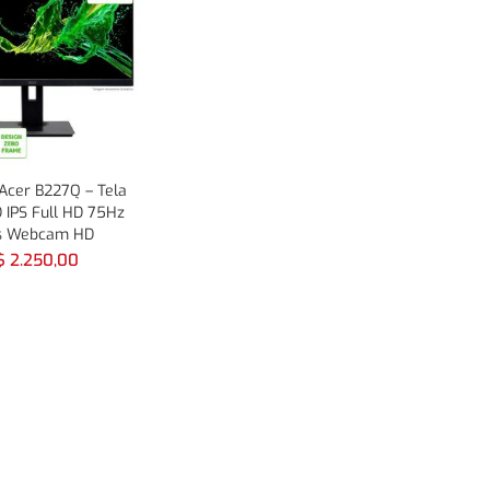
Acer B227Q – Tela
D IPS Full HD 75Hz
 Webcam HD
$
2.250,00