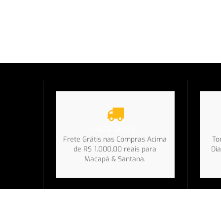
FRETE GRÁTIS*
Frete Grátis nas Compras Acima
To
de R$ 1.000,00 reais para
Dia
Macapá & Santana.