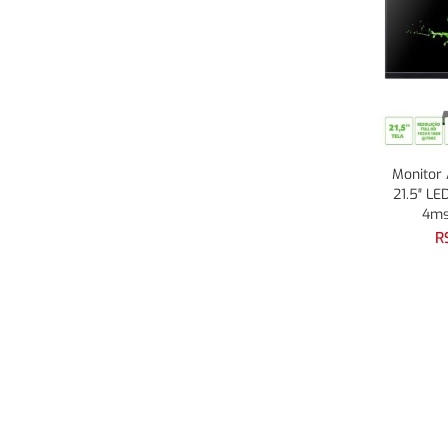
Monitor 
21.5″ LE
4ms
R