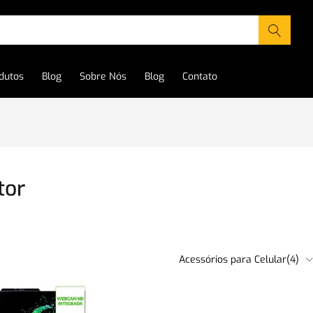
dutos
Blog
Sobre Nós
Blog
Contato
tor
Acessórios para Celular(4)
moção
(40)