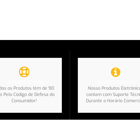
SUPORTE TÉCNICO
GARANTIA 90 DIAS
Nosso Produtos Eletrônic
dos os Produtos têm de 90
contam com Suporte Técn
s Pelo Código de Defesa do
Durante o Horário Comerci
Consumidor!