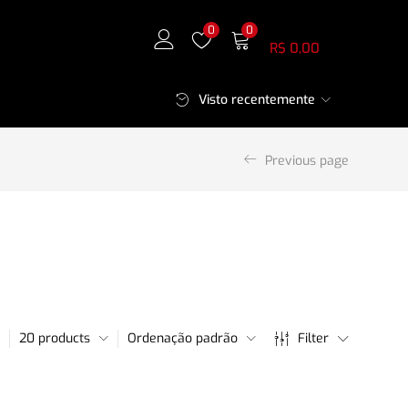
Meu Carrinho
0
0
R$
0,00
Visto recentemente
Previous page
20 products
Ordenação padrão
Filter