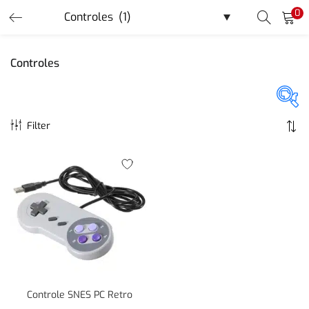
0
LOGIN
REGISTER
Controles
Enter your username and password to login.
Filter
Promoção
(40)
Remember me
Login
Lost password?
Or login with
Controle SNES PC Retro