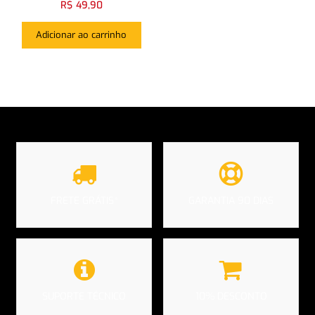
R$
49,90
Adicionar ao carrinho
Login com
Facebook
Login com
Google
Login com
Facebook
Login com
Google
FRETE GRÁTIS*
GARANTIA 90 DIAS
SUPORTE TÉCNICO
10% DESCONTO