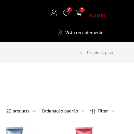
Meu Carrinho
0
0
R$
0,00
Visto recentemente
Previous page
20 products
Ordenação padrão
Filter