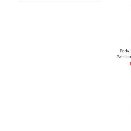
Catego
Catego
Body 
Passion