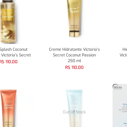
rias
rias
Splash Coconut
Creme Hidratante Victoria’s
Hi
 Victoria’s Secret
Secret Coconut Passion
Vict
250 ml
R$
110,00
R$
110,00
Out Of Stock