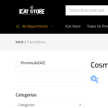
All Departments
ICat Store
Todos Os Pro
Início
Cosméticos
Cosm
Promoção
(40)
Pro
Categorias
Categorias