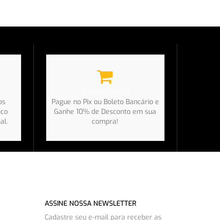
10% DESCONTO
os
Pague no Pix ou Boleto Bancário e
ico
Ganhe 10% de Desconto em sua
al.
compra!
ASSINE NOSSA NEWSLETTER
Cadastre seu e-mail para receber as