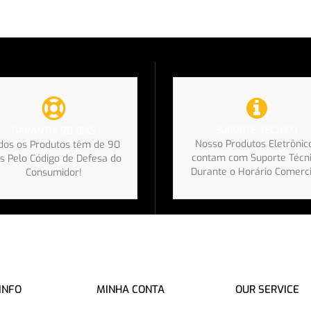
SUPORTE TÉCNICO
GARANTIA 90 DIAS
Nosso Produtos Eletrônic
dos os Produtos têm de 90
contam com Suporte Técn
s Pelo Código de Defesa do
Durante o Horário Comerci
Consumidor!
INFO
MINHA CONTA
OUR SERVICE