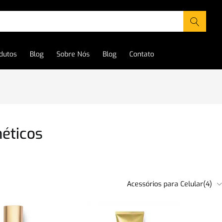
dutos
Blog
Sobre Nós
Blog
Contato
éticos
Acessórios para Celular(4)
moção
(40)