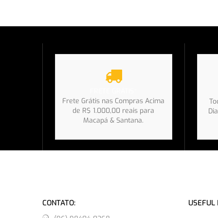
FRETE GRÁTIS*
Frete Grátis nas Compras Acima
To
de R$ 1.000,00 reais para
Dia
Macapá & Santana.
CONTATO:
USEFUL 