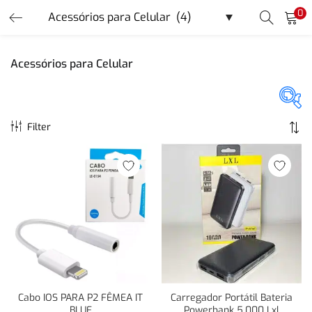
0
LOGIN
REGISTER
Acessórios para Celular
Enter your username and password to login.
Filter
Promoção
(40)
Remember me
Login
Categorias
Lost password?
Categorias
Or login with
Cabo IOS PARA P2 FÊMEA IT
Carregador Portátil Bateria
BLUE
Powerbank 5.000 Lxl