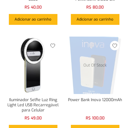
R$
40,00
R$
80,00
Adicionar ao carrinho
Adicionar ao carrinho
Login com
Facebook
Login com
Google
Login com
Facebook
Login com
Google
Out Of Stock
Iluminador Selfie Luz Ring
Power Bank Inova 12000mAh
Light Led USB Recarregável
para Celular
R$
49,00
R$
100,00